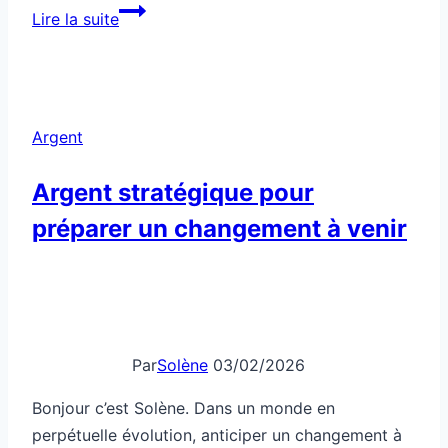
Comment
Lire la suite
adapter
ton
budget
à
Argent
la
nouvelle
Argent stratégique pour
économie
préparer un changement à venir
Par
Solène
03/02/2026
Bonjour c’est Solène. Dans un monde en
perpétuelle évolution, anticiper un changement à