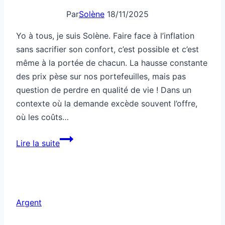
Par
Solène
18/11/2025
Yo à tous, je suis Solène. Faire face à l’inflation
sans sacrifier son confort, c’est possible et c’est
même à la portée de chacun. La hausse constante
des prix pèse sur nos portefeuilles, mais pas
question de perdre en qualité de vie ! Dans un
contexte où la demande excède souvent l’offre,
où les coûts…
Comment
Lire la suite
faire
face
à
l’inflation
Argent
sans
rogner