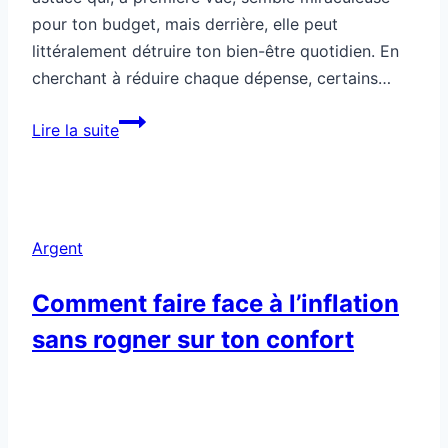
pour ton budget, mais derrière, elle peut
littéralement détruire ton bien-être quotidien. En
cherchant à réduire chaque dépense, certains…
Cette
Lire la suite
astuce
d’économie
détruit
ton
Argent
confort
Comment faire face à l’inflation
sans rogner sur ton confort