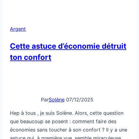
ou
récompense,
l’argent
Argent
marche
vraiment
Cette astuce d’économie détruit
?
ton confort
Par
Solène
07/12/2025
Hep à tous , je suis Solène. Alors, cette question
que beaucoup se posent : comment faire des
économies sans toucher à son confort ? Il y a une
astuce qui, à première vue, semble miraculeuse