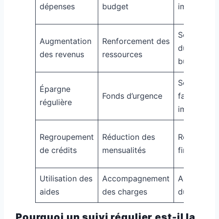
dépenses
budget
immédiate
Soutien
Augmentation
Renforcement des
durable du
des revenus
ressources
budget
Sérénité
Épargne
Fonds d’urgence
face aux
régulière
imprévus
Regroupement
Réduction des
Respiratio
de crédits
mensualités
financière
Utilisation des
Accompagnement
Allégemen
aides
des charges
durable
Pourquoi un suivi régulier est-il la