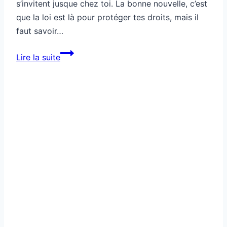
s’invitent jusque chez toi. La bonne nouvelle, c’est
que la loi est là pour protéger tes droits, mais il
faut savoir…
Comment
Lire la suite
agir
si
ton
voisin
enfreint
la
loi