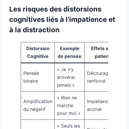
Les risques des distorsions
cognitives liés à l’impatience et
à la distraction
Distorsion
Exemple
Effets sur la
Cognitive
de pensée
patience
« Je n’y
Pensée
Découragement
arriverai
binaire
renforcé
jamais »
« Rien ne
Amplification
Impatience
marche
du négatif
accrue
pour moi »
« Seuls les