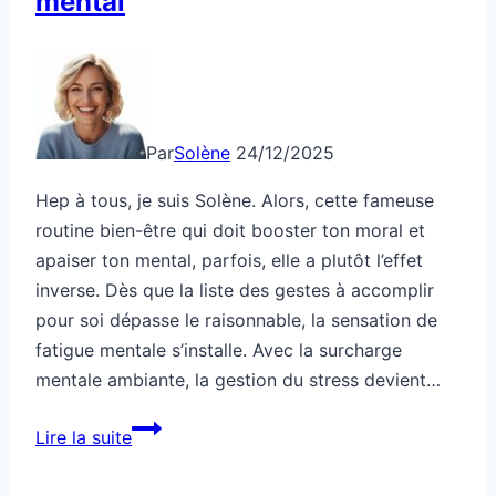
mental
rends
compte
?
Par
Solène
24/12/2025
Hep à tous, je suis Solène. Alors, cette fameuse
routine bien-être qui doit booster ton moral et
apaiser ton mental, parfois, elle a plutôt l’effet
inverse. Dès que la liste des gestes à accomplir
pour soi dépasse le raisonnable, la sensation de
fatigue mentale s’installe. Avec la surcharge
mentale ambiante, la gestion du stress devient…
Cette
Lire la suite
routine
bien-