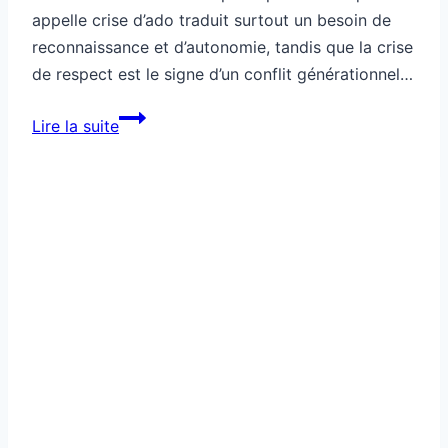
appelle crise d’ado traduit surtout un besoin de
reconnaissance et d’autonomie, tandis que la crise
de respect est le signe d’un conflit générationnel…
Société:
Lire la suite
crise
d’ado
ou
crise
de
respect,
tu
tranches
où
?