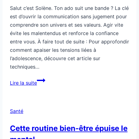
Salut c’est Solène. Ton ado suit une bande ? La clé
est d’ouvrir la communication sans jugement pour
comprendre son univers et ses valeurs. Agir vite
évite les malentendus et renforce la confiance
entre vous. À faire tout de suite : Pour approfondir
comment apaiser les tensions liées à
l’adolescence, découvre cet article sur
techniques…
Société:
Lire la suite
ton
ado
suit
Santé
une
“bande”,
Cette routine bien-être épuise le
tu
t’en