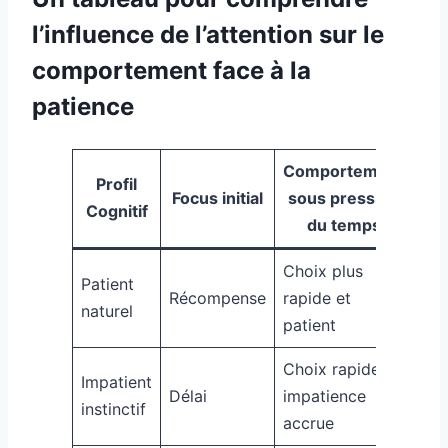
l’influence de l’attention sur le
comportement face à la
patience
Comportement
Co
Profil
Focus initial
sous pression
Cognitif
du temps
Choix plus
Patient
Pat
Récompense
rapide et
naturel
ren
patient
Choix rapide =
Impatient
Dim
Délai
impatience
instinctif
la 
accrue