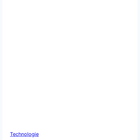
ton
rythme
Technologie