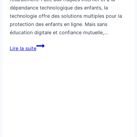
dépendance technologique des enfants, la
technologie offre des solutions multiples pour la
protection des enfants en ligne. Mais sans
éducation digitale et confiance mutuelle,…
Tech:
Lire la suite
contrôle
parental,
utile
ou
bombe
à
retardement
?