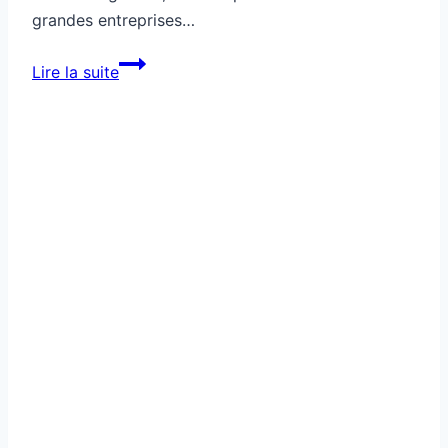
grandes entreprises…
Tech
Lire la suite
guidée
pour
structurer
ton
organisation