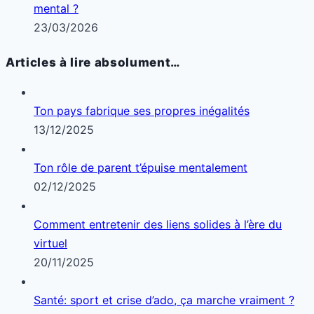
Famille épanouie pour adopter un rituel apaisant
05/01/2026
© 2025 dailyscopehub.com – Tous droits
réservés |
Mentions légales
|
Confidentialité
|
Contact
|
À propos
Home