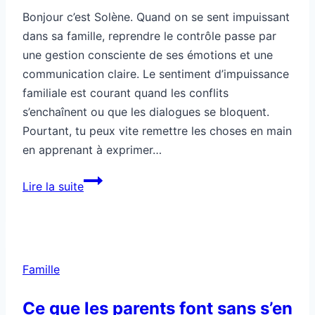
Pourtant, tu peux vite remettre les choses en main
en apprenant à exprimer…
Famille:
Lire la suite
tu
te
sens
impuissant,
Famille
tu
reprends
Ce que les parents font sans s’en
le
rendre compte
contrôle
comment
?
Par
Solène
30/11/2025
Hep à tous, je suis Solène. Quand on parle
d’éducation, on pense souvent aux grands