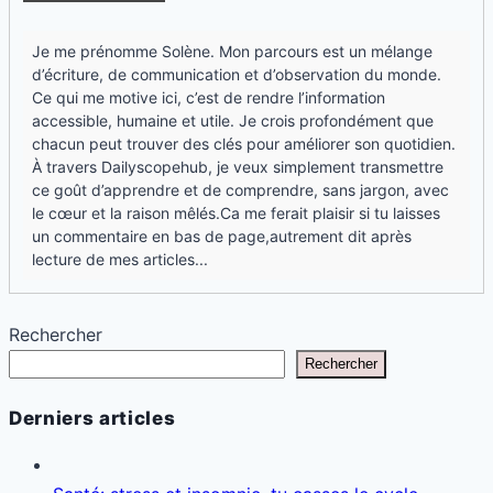
26/03/2026
Famille: enfants bruyants, comment rester calme
sans crier ?
26/03/2026
Société: métro, foule, magasin… pourquoi tu
paniques ?
24/03/2026
Argent: fin de mois, ton stress te ruine, tu fais quoi
?
24/03/2026
Santé: tu rumines la nuit, comment stopper ton
mental ?