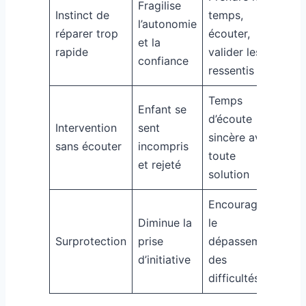
Fragilise
Instinct de
temps,
l’autonomie
réparer trop
écouter,
et la
rapide
valider les
confiance
ressentis
Temps
Enfant se
d’écoute
Intervention
sent
sincère avant
sans écouter
incompris
toute
et rejeté
solution
Encourager
Diminue la
le
Surprotection
prise
dépassement
d’initiative
des
difficultés