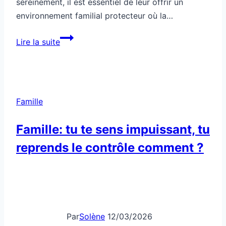
Lire la suite
protectrice
pour
apaiser
les
Famille
enfants
sensibles
Famille: tu te sens impuissant, tu
reprends le contrôle comment ?
Par
Solène
12/03/2026
Bonjour c’est Solène. Quand on se sent impuissant
dans sa famille, reprendre le contrôle passe par
une gestion consciente de ses émotions et une
communication claire. Le sentiment d’impuissance
familiale est courant quand les conflits
s’enchaînent ou que les dialogues se bloquent.