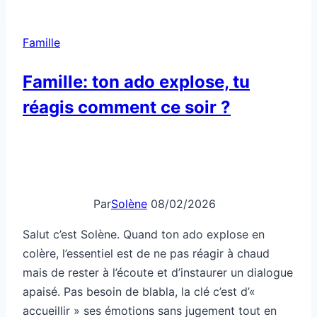
dès ce soir…
Famille:
Lire la suite
ton
ado
explose,
Laisser un commentaire
tu
réagis
Votre adresse e-mail ne sera pas publiée.
Les champs
comment
obligatoires sont indiqués avec
*
ce
soir
?