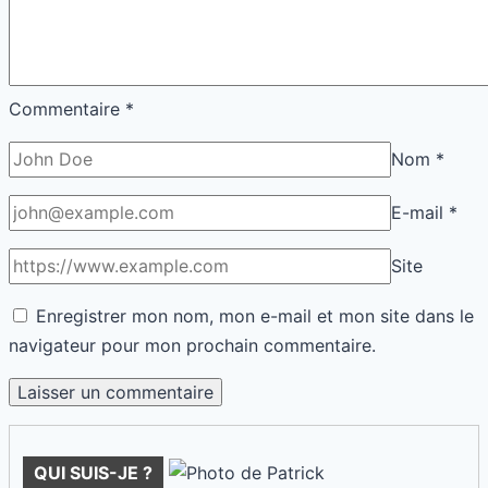
Je me prénomme Solène. Mon parcours est un mélange
d’écriture, de communication et d’observation du monde.
Ce qui me motive ici, c’est de rendre l’information
accessible, humaine et utile. Je crois profondément que
chacun peut trouver des clés pour améliorer son quotidien.
À travers Dailyscopehub, je veux simplement transmettre
ce goût d’apprendre et de comprendre, sans jargon, avec
le cœur et la raison mêlés.Ca me ferait plaisir si tu laisses
un commentaire en bas de page,autrement dit après
lecture de mes articles...
Rechercher
Rechercher
Derniers articles
Santé: stress et insomnie, tu casses le cycle
comment ?