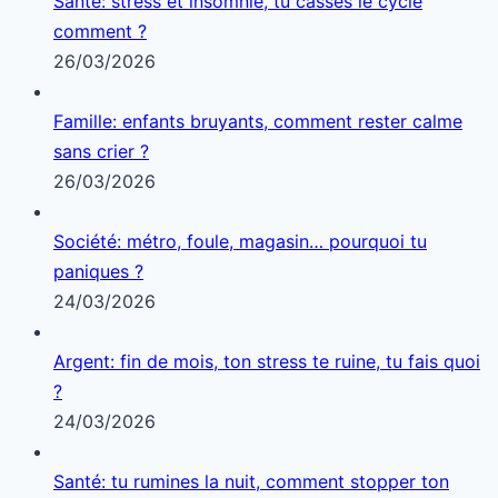
23/03/2026
Articles à lire absolument…
Ton pays fabrique ses propres inégalités
13/12/2025
Ton rôle de parent t’épuise mentalement
02/12/2025
Comment entretenir des liens solides à l’ère du
virtuel
20/11/2025
Santé: sport et crise d’ado, ça marche vraiment ?
26/02/2026