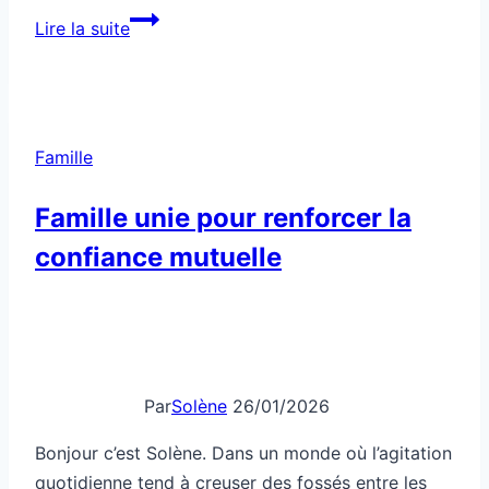
Par
Solène
26/01/2026
Bonjour c’est Solène. Dans un monde où l’agitation
quotidienne tend à creuser des fossés entre les
membres d’une famille, renforcer la confiance
mutuelle devient un impératif pour cultiver une
famille unie et soudée. La famille est ce refuge
irremplaçable, un endroit où le respect, l’amour,
l’écoute et la solidarité tissent la toile d’un lien
durable,…
Famille
Lire la suite
unie
pour
renforcer
la