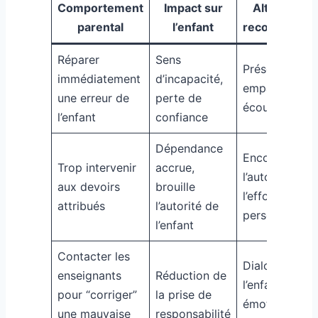
Comportement
Impact sur
Alternative
parental
l’enfant
recommandé
Réparer
Sens
Présence
immédiatement
d’incapacité,
empathique e
une erreur de
perte de
écoute active
l’enfant
confiance
Dépendance
Encourager
Trop intervenir
accrue,
l’autonomie et
aux devoirs
brouille
l’effort
attribués
l’autorité de
personnel
l’enfant
Contacter les
Dialoguer ave
enseignants
Réduction de
l’enfant sur se
pour “corriger”
la prise de
émotions et
une mauvaise
responsabilité