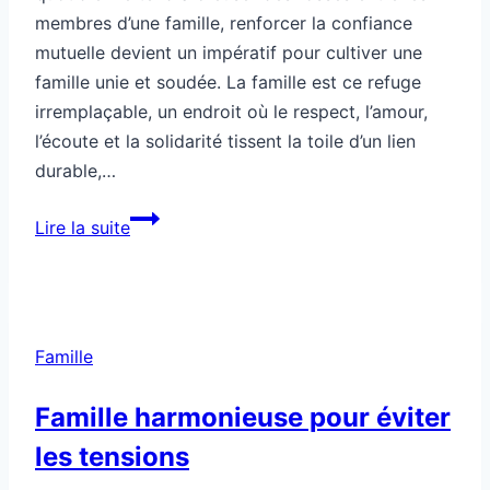
Famille
confiance
mutuelle
Famille harmonieuse pour éviter
les tensions
Par
Solène
26/01/2026
Bonjour c’est Solène. Le tumulte quotidien familial
peut vite devenir un nid pour les tensions si
certains équilibres ne sont pas posés. Entre
obligations, émotions et responsabilités, la quête
d’une famille harmonieuse n’est pas un simple luxe
mais une nécessité pour préserver sérénité et
bien-être. Pas besoin d’un remaniement radical :
des astuces simples, une…
Famille
Lire la suite