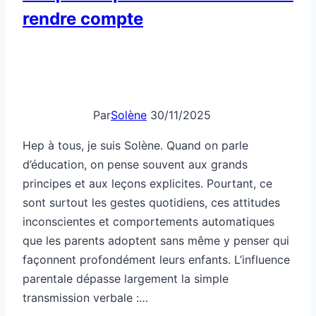
principes et aux leçons explicites. Pourtant, ce
sont surtout les gestes quotidiens, ces attitudes
inconscientes et comportements automatiques
que les parents adoptent sans même y penser qui
façonnent profondément leurs enfants. L’influence
parentale dépasse largement la simple
transmission verbale :…
Ce
Lire la suite
que
les
parents
font
Famille
sans
s’en
Famille unie pour renforcer la
rendre
confiance mutuelle
compte