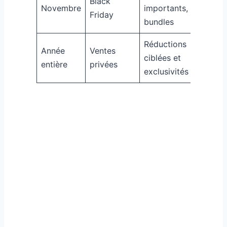
Black
Novembre
importants,
Cdisco
Friday
bundles
Veepee
Réductions
Année
Ventes
Showro
ciblées et
entière
privées
Veepee
exclusivités