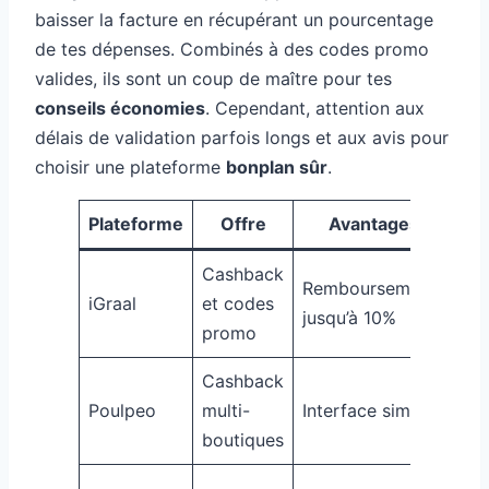
baisser la facture en récupérant un pourcentage
de tes dépenses. Combinés à des codes promo
valides, ils sont un coup de maître pour tes
conseils économies
. Cependant, attention aux
délais de validation parfois longs et aux avis pour
choisir une plateforme
bonplan sûr
.
Plateforme
Offre
Avantages
L
Cashback
Dé
Remboursements
iGraal
et codes
pa
jusqu’à 10%
promo
var
Cashback
Val
Poulpeo
multi-
Interface simple
pa
boutiques
len
Fr