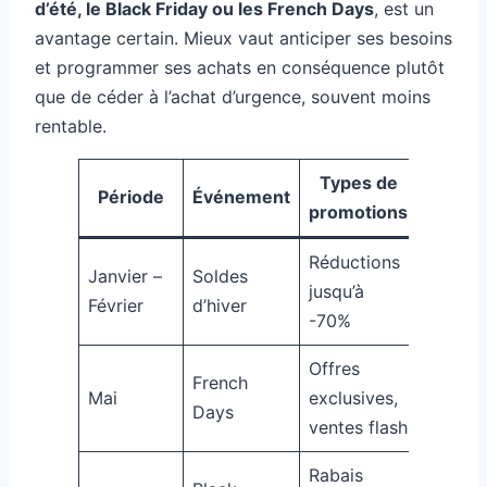
d’été, le Black Friday ou les French Days
, est un
avantage certain. Mieux vaut anticiper ses besoins
et programmer ses achats en conséquence plutôt
que de céder à l’achat d’urgence, souvent moins
rentable.
Types de
Exe
Période
Événement
promotions
d’en
Réductions
Cdisco
Janvier –
Soldes
jusqu’à
Amazo
Février
d’hiver
-70%
Rakute
Offres
French
Showro
Mai
exclusives,
Days
Veepee
ventes flash
Rabais
Amazo