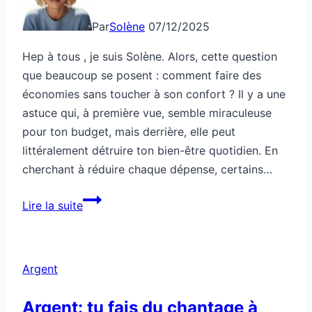
Par
Solène
07/12/2025
Hep à tous , je suis Solène. Alors, cette question
que beaucoup se posent : comment faire des
économies sans toucher à son confort ? Il y a une
astuce qui, à première vue, semble miraculeuse
pour ton budget, mais derrière, elle peut
littéralement détruire ton bien-être quotidien. En
cherchant à réduire chaque dépense, certains…
Cette
Lire la suite
astuce
d’économie
détruit
Argent
ton
confort
Argent: tu fais du chantage à