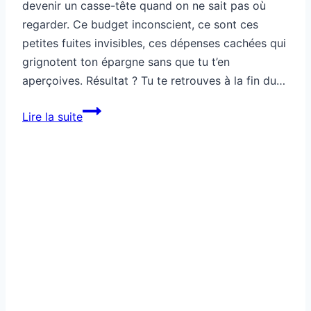
devenir un casse-tête quand on ne sait pas où
regarder. Ce budget inconscient, ce sont ces
petites fuites invisibles, ces dépenses cachées qui
grignotent ton épargne sans que tu t’en
aperçoives. Résultat ? Tu te retrouves à la fin du…
Ce
Lire la suite
budget
te
rend
pauvre
à
ton
insu