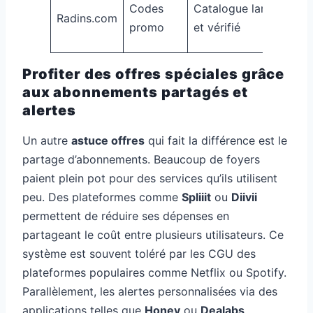
Codes
Catalogue large
Radins.com
de
promo
et vérifié
à j
Profiter des offres spéciales grâce
aux abonnements partagés et
alertes
Un autre
astuce offres
qui fait la différence est le
partage d’abonnements. Beaucoup de foyers
paient plein pot pour des services qu’ils utilisent
peu. Des plateformes comme
Spliiit
ou
Diivii
permettent de réduire ses dépenses en
partageant le coût entre plusieurs utilisateurs. Ce
système est souvent toléré par les CGU des
plateformes populaires comme Netflix ou Spotify.
Parallèlement, les alertes personnalisées via des
applications telles que
Honey
ou
Dealabs