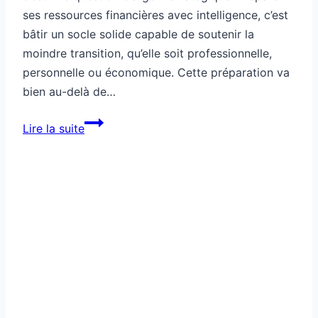
ses ressources financières avec intelligence, c’est
bâtir un socle solide capable de soutenir la
moindre transition, qu’elle soit professionnelle,
personnelle ou économique. Cette préparation va
bien au-delà de…
Argent
Lire la suite
stratégique
pour
préparer
un
changement
à
venir