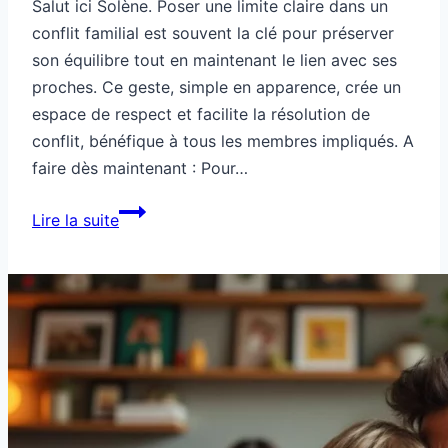
Salut ici Solène. Poser une limite claire dans un
conflit familial est souvent la clé pour préserver
son équilibre tout en maintenant le lien avec ses
proches. Ce geste, simple en apparence, crée un
espace de respect et facilite la résolution de
conflit, bénéfique à tous les membres impliqués. A
faire dès maintenant : Pour…
Société
Lire la suite
:
conflit
familial,
faut-
il
poser
une
limite