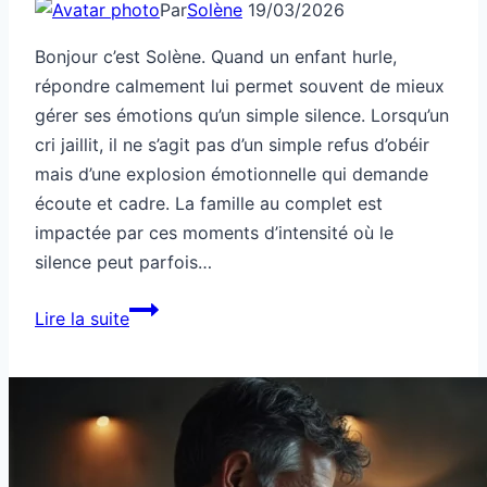
Par
Solène
19/03/2026
Bonjour c’est Solène. Quand un enfant hurle,
répondre calmement lui permet souvent de mieux
gérer ses émotions qu’un simple silence. Lorsqu’un
cri jaillit, il ne s’agit pas d’un simple refus d’obéir
mais d’une explosion émotionnelle qui demande
écoute et cadre. La famille au complet est
impactée par ces moments d’intensité où le
silence peut parfois…
Famille:
Lire la suite
quand
il
hurle,
tu
fais
silence