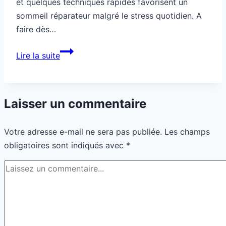
et quelques techniques rapides favorisent un
sommeil réparateur malgré le stress quotidien. A
faire dès…
Famille
Lire la suite
:
comment
mieux
Laisser un commentaire
dormir
malgré
Votre adresse e-mail ne sera pas publiée.
Les champs
les
obligatoires sont indiqués avec
*
tensions