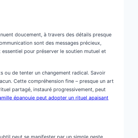
nsinuent doucement, à travers des détails presque
la communication sont des messages précieux,
 essentiel pour préserver le soutien mutuel et
ts ou de tenter un changement radical. Savoir
acun. Cette compréhension fine – presque un art
rituel partagé, instauré progressivement, peut
amille épanouie peut adopter un rituel apaisant
subtil peut se manifester par un simple geste