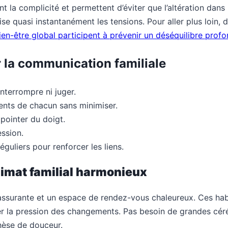
la complicité et permettent d’éviter que l’altération dans l
paise quasi instantanément les tensions. Pour aller plus loi
ien-être global participent à prévenir un déséquilibre prof
r la communication familiale
interrompre ni juger.
ents de chacun sans minimiser.
pointer du doigt.
ession.
uliers pour renforcer les liens.
climat familial harmonieux
é rassurante et un espace de rendez-vous chaleureux. Ces ha
cer la pression des changements. Pas besoin de grandes c
hèse de douceur.