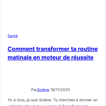
Yo à tous, je suis Solène. Tu cherches à donner un
véritable élan à tes journées ? Transformer ta
routine matinale en un véritable moteur de
réussite est le secret pour maximiser ta
productivité, booster ton énergie et cultiver un
bien-être durable. En 2025, avec nos vies toujours
plus connectées et rapides, il est crucial…
Comment
Lire la suite
transformer
ta
routine
matinale
en
moteur
de
réussite