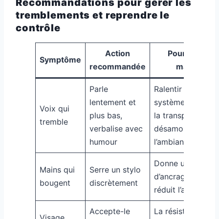
Recommandations pour gérer les
tremblements et reprendre le
contrôle
Action
Pourquoi ça
Symptôme
recommandée
marche
Parle
Ralentir apaise le
lentement et
système nerveux,
Voix qui
plus bas,
la transparence
tremble
verbalise avec
désamorce
humour
l’ambiance
Donne un point
Mains qui
Serre un stylo
d’ancrage tactile,
bougent
discrètement
réduit l’agitation
Accepte-le
La résistance
Visage