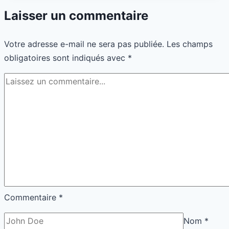
Nom
*
E-mail
*
Site
Enregistrer mon nom, mon e-mail et mon site dans le
navigateur pour mon prochain commentaire.
QUI SUIS-JE ?
Je me prénomme Solène. Mon parcours est un mélange
d’écriture, de communication et d’observation du monde.
Ce qui me motive ici, c’est de rendre l’information
accessible, humaine et utile. Je crois profondément que
chacun peut trouver des clés pour améliorer son quotidien.