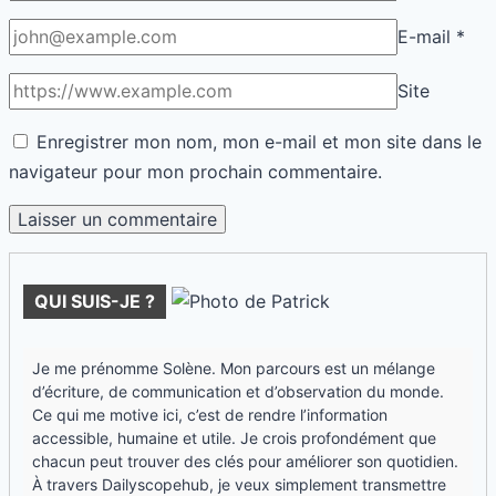
À travers Dailyscopehub, je veux simplement transmettre
ce goût d’apprendre et de comprendre, sans jargon, avec
le cœur et la raison mêlés.Ca me ferait plaisir si tu laisses
un commentaire en bas de page,autrement dit après
lecture de mes articles...
Rechercher
Rechercher
Derniers articles
Argent : frais partagés en Famille, source de
rancœur
05/07/2026
Santé : comment parler sans trembler ni exploser