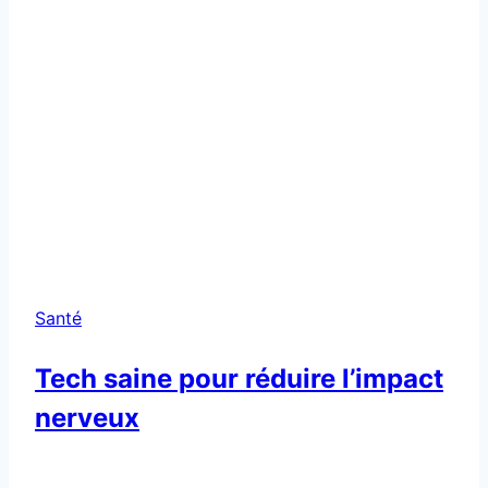
Par
Solène
21/01/2026
Bonjour c’est Solène. Dans un monde où le tumulte
urbain et l’hyperconnexion deviennent la norme,
notre système nerveux est souvent soumis à un
stress continu. Cette hyperstimulation active le
mode “combat-fuite”, une réponse naturelle de
protection, mais qui, si elle se prolonge sans
relâche, peut déboussoler notre équilibre intérieur.
Heureusement, certaines innovations en tech
saine…
Tech
Lire la suite
saine