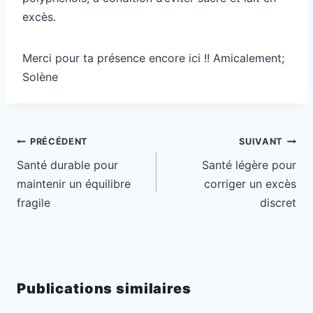
excès.
Merci pour ta présence encore ici !! Amicalement;
Solène
Navigation
PRÉCÉDENT
SUIVANT
de
Santé durable pour
Santé légère pour
l’article
maintenir un équilibre
corriger un excès
fragile
discret
Publications similaires