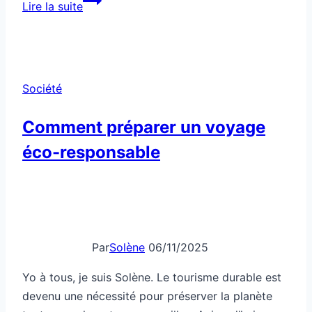
Lire la suite
mensonge
social
est
devenu
Société
normal
Comment préparer un voyage
éco-responsable
Par
Solène
06/11/2025
Yo à tous, je suis Solène. Le tourisme durable est
devenu une nécessité pour préserver la planète