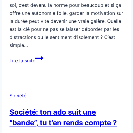
soi, c’est devenu la norme pour beaucoup et si ça
offre une autonomie folle, garder la motivation sur
la durée peut vite devenir une vraie galère. Quelle
est la clé pour ne pas se laisser déborder par les
distractions ou le sentiment d’isolement ? C’est
simple…
Comment
Lire la suite
rester
motivé
en
travaillant
Société
depuis
chez
Société: ton ado suit une
toi
“bande”, tu t’en rends compte ?