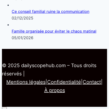
Ce conseil familial ruine la communication
02/12/2025
Famille organisée pour éviter le chaos matinal
05/01/2026
© 2025 dailyscopehub.com – Tous droits
réservés |
Mentions légales
|
Confidentialité
|
Contact
|
À propos