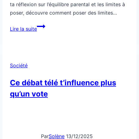
ta réflexion sur l’équilibre parental et les limites à
poser, découvre comment poser des limites…
Société:
Lire la suite
règles
à
la
maison,
Société
tu
es
Ce débat télé t’influence plus
trop
qu’un vote
souple
ou
trop
dur
?
Par
Solène
13/12/2025