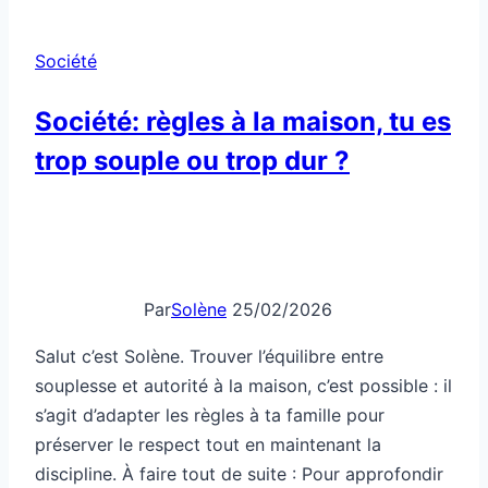
suit
une
Société
“bande”,
tu
Société: règles à la maison, tu es
t’en
trop souple ou trop dur ?
rends
compte
?
Par
Solène
25/02/2026
Salut c’est Solène. Trouver l’équilibre entre
souplesse et autorité à la maison, c’est possible : il
s’agit d’adapter les règles à ta famille pour
préserver le respect tout en maintenant la
discipline. À faire tout de suite : Pour approfondir