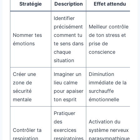
Stratégie
Description
Effet attendu
Identifier
précisément
Meilleur contrôle
Nommer tes
comment tu
de ton stress et
émotions
te sens dans
prise de
chaque
conscience
situation
Créer une
Imaginer un
Diminution
zone de
lieu calme
immédiate de la
sécurité
pour apaiser
surchauffe
mentale
ton esprit
émotionnelle
Pratiquer
des
Activation du
Contrôler ta
exercices
système nerveux
respiration
respiratoires
parasympathique,