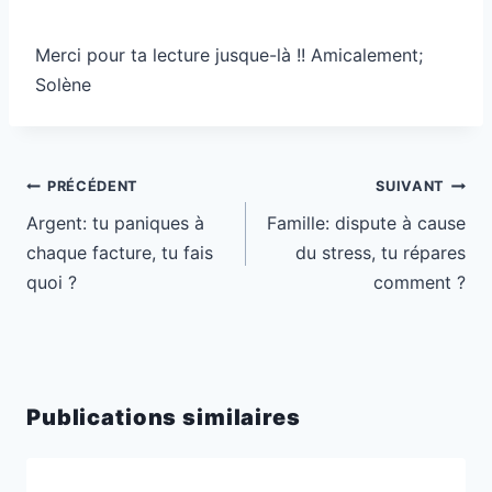
Merci pour ta lecture jusque-là !! Amicalement;
Solène
Navigation
PRÉCÉDENT
SUIVANT
de
Argent: tu paniques à
Famille: dispute à cause
l’article
chaque facture, tu fais
du stress, tu répares
quoi ?
comment ?
Publications similaires