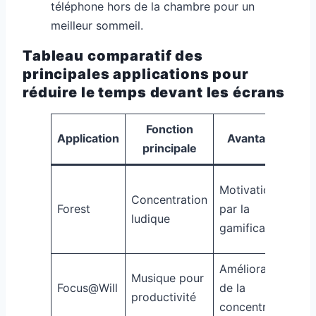
téléphone hors de la chambre pour un
meilleur sommeil.
Tableau comparatif des
principales applications pour
réduire le temps devant les écrans
Fonction
F
Application
Avantages
principale
P
Motivation
Concentration
d’
Forest
par la
ludique
vi
gamification
st
Amélioration
S
Musique pour
Focus@Will
de la
ci
productivité
concentration
i