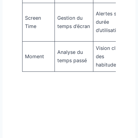
L
Alertes sur la
Screen
Gestion du
q
durée
Time
temps d’écran
b
d’utilisation
d’
Vision claire
St
Analyse du
Moment
des
dé
temps passé
habitudes
c