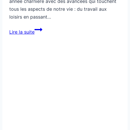
année charnière avec des avancées qui touchent
tous les aspects de notre vie : du travail aux
loisirs en passant…
Comment
Lire la suite
repérer
les
innovations
qui
vont
changer
ton
quotidien