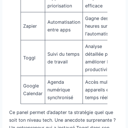
priorisation
efficace
p
Gagne des
Automatisation
T
Zapier
heures sur
entre apps
d
l‘automatisation
Analyse
Suivi du temps
détaillée pour
F
Toggl
de travail
améliorer la
é
productivité
Agenda
Accès multi-
Google
T
numérique
appareils en
Calendar
u
synchronisé
temps réel
Ce panel permet d’adapter ta stratégie quel que
soit ton niveau tech. Une anecdote surprenante ?
Un entrepreneur qui a instauré Toggl dans son