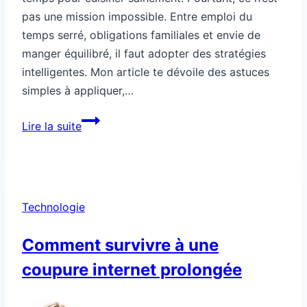
pas une mission impossible. Entre emploi du
temps serré, obligations familiales et envie de
manger équilibré, il faut adopter des stratégies
intelligentes. Mon article te dévoile des astuces
simples à appliquer,…
Comment
Lire la suite
cuisiner
sainement
quand
on
Technologie
manque
de
Comment survivre à une
temps
coupure internet prolongée