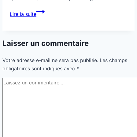
Comment
Lire la suite
utiliser
la
technologie
Laisser un commentaire
pour
simplifier
Votre adresse e-mail ne sera pas publiée.
Les champs
ta
obligatoires sont indiqués avec
*
vie