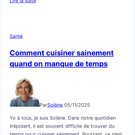
Lire la suite
ton
ado
se
compare,
Santé
tu
réduis
Comment cuisiner sainement
l’impact
quand on manque de temps
comment
?
Par
Solène
05/11/2025
Yo à tous, je suis Solène. Dans notre quotidien
trépidant, il est souvent difficile de trouver du
temps pour cuisiner sainement. Pourtant, ce n’est