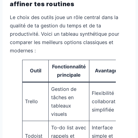
affiner tes routines
Le choix des outils joue un rôle central dans la
qualité de ta gestion du temps et de ta
productivité. Voici un tableau synthétique pour
comparer les meilleurs options classiques et
modernes :
Fonctionnalité
Outil
Avantage clé
A
principale
Gestion de
Flexibilité et
tâches en
I
Trello
collaboration
tableaux
é
simplifiée
visuels
To-do list avec
Interface
U
Todoist
rappels et
simple et
p