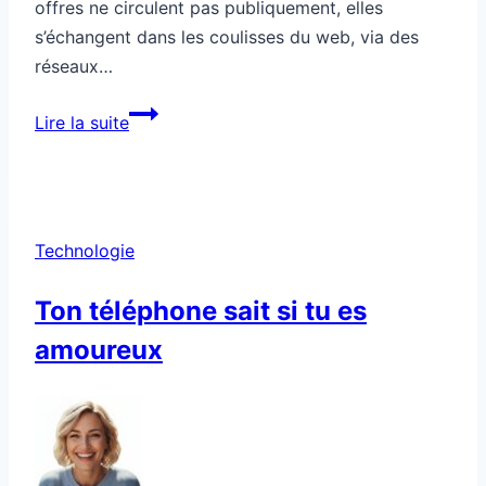
offres ne circulent pas publiquement, elles
s’échangent dans les coulisses du web, via des
réseaux…
Comment
Lire la suite
repérer
les
opportunités
cachées
Technologie
en
ligne
Ton téléphone sait si tu es
amoureux