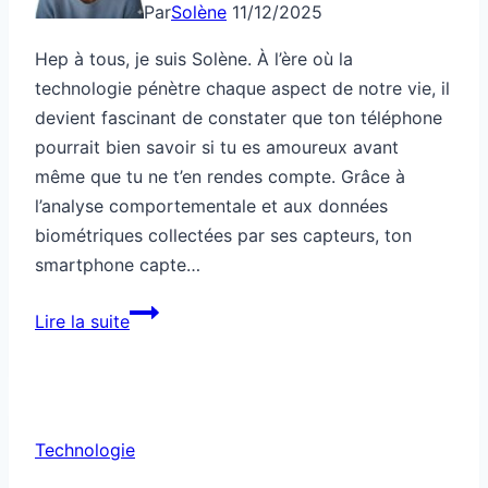
Par
Solène
11/12/2025
Hep à tous, je suis Solène. À l’ère où la
technologie pénètre chaque aspect de notre vie, il
devient fascinant de constater que ton téléphone
pourrait bien savoir si tu es amoureux avant
même que tu ne t’en rendes compte. Grâce à
l’analyse comportementale et aux données
biométriques collectées par ses capteurs, ton
smartphone capte…
Ton
Lire la suite
téléphone
sait
si
tu
Technologie
es
amoureux