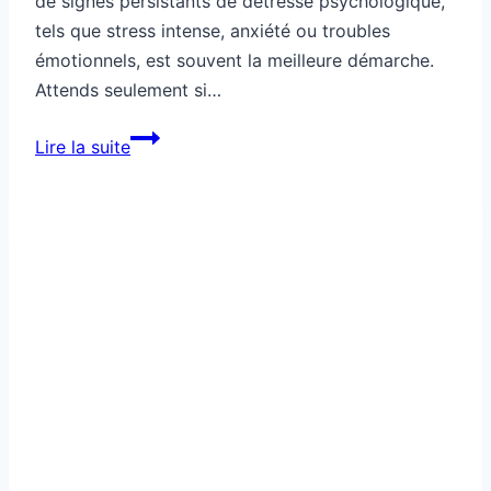
de signes persistants de détresse psychologique,
tels que stress intense, anxiété ou troubles
émotionnels, est souvent la meilleure démarche.
Attends seulement si…
Santé:
Lire la suite
quand
consulter
un
psy,
et
quand
attendre
?