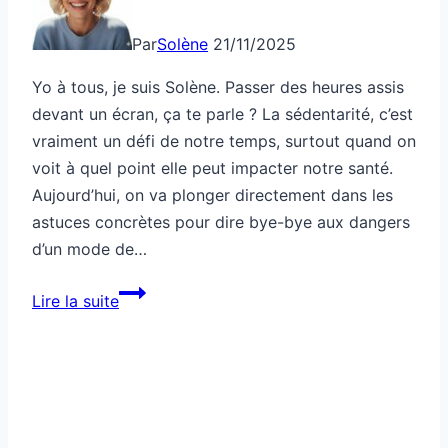
Par
Solène
21/11/2025
Yo à tous, je suis Solène. Passer des heures assis
devant un écran, ça te parle ? La sédentarité, c’est
vraiment un défi de notre temps, surtout quand on
voit à quel point elle peut impacter notre santé.
Aujourd’hui, on va plonger directement dans les
astuces concrètes pour dire bye-bye aux dangers
d’un mode de…
Comment
Lire la suite
réduire
les
risques
liés
à