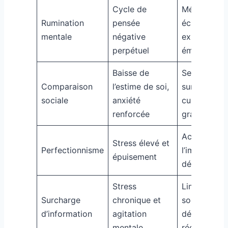
Cycle de
Méditation,
Rumination
pensée
écriture,
mentale
négative
expression
perpétuel
émotionnell
Baisse de
Se concentr
Comparaison
l’estime de soi,
sur ses prog
sociale
anxiété
cultiver la
renforcée
gratitude
Accepter
Stress élevé et
Perfectionnisme
l’imperfecti
épuisement
déléguer
Stress
Limiter les
Surcharge
chronique et
sources,
d’information
agitation
déconnexio
mentale
régulière