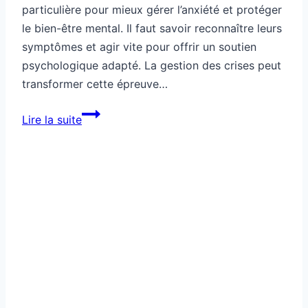
particulière pour mieux gérer l’anxiété et protéger
le bien-être mental. Il faut savoir reconnaître leurs
symptômes et agir vite pour offrir un soutien
psychologique adapté. La gestion des crises peut
transformer cette épreuve…
Santé:
Lire la suite
attaques
de
panique
chez
l’ado,
tu
reconnais
?