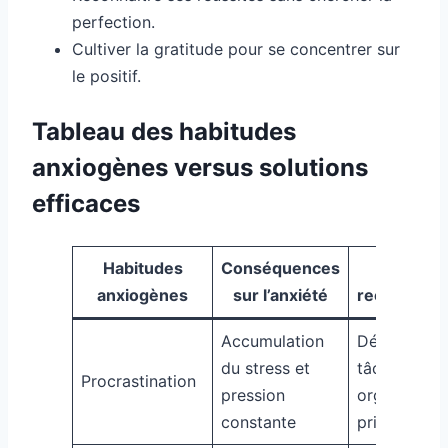
perfection.
Cultiver la gratitude pour se concentrer sur
le positif.
Tableau des habitudes
anxiogènes versus solutions
efficaces
Habitudes
Conséquences
Solution
anxiogènes
sur l’anxiété
recomman
Accumulation
Découper l
du stress et
tâches,
Procrastination
pression
organiser s
constante
priorités