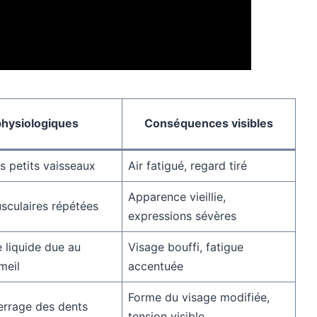
hysiologiques
Conséquences visibles
s petits vaisseaux
Air fatigué, regard tiré
Apparence vieillie,
sculaires répétées
expressions sévères
 liquide due au
Visage bouffi, fatigue
meil
accentuée
Forme du visage modifiée,
errage des dents
tension visible