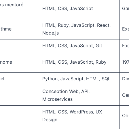
urs mentoré
HTML, CSS, JavaScript
Gar
HTML, Ruby, JavaScript, React,
rythme
Exe
Node.js
t
HTML, CSS, JavaScript, Git
Foc
onome
HTML, CSS, JavaScript, Ruby
197
el
Python, JavaScript, HTML, SQL
Div
Conception Web, API,
Cer
Microservices
HTML, CSS, WordPress, UX
Ori
Design