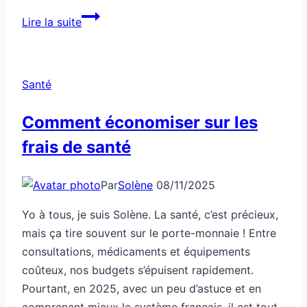
Santé:
Lire la suite
colère
explosive,
est-
Santé
ce
un
Comment économiser sur les
trouble
frais de santé
à
dépister
?
Par
Solène
08/11/2025
Yo à tous, je suis Solène. La santé, c’est précieux,
mais ça tire souvent sur le porte-monnaie ! Entre
consultations, médicaments et équipements
coûteux, nos budgets s’épuisent rapidement.
Pourtant, en 2025, avec un peu d’astuce et en
comprenant mieux le système français, il est tout