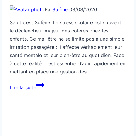
Par
Solène
03/03/2026
Salut c’est Solène. Le stress scolaire est souvent
le déclencheur majeur des colères chez les
enfants. Ce mal-être ne se limite pas à une simple
irritation passagère : il affecte véritablement leur
santé mentale et leur bien-être au quotidien. Face
à cette réalité, il est essentiel d’agir rapidement en
mettant en place une gestion des…
Santé:
Lire la suite
stress
scolaire,
le
vrai
déclencheur
de