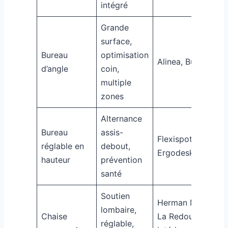
intégré
Grande
surface,
Bureau
optimisation
Alinea, But
d’angle
coin,
multiple
zones
Alternance
Bureau
assis-
Flexispot,
réglable en
debout,
Ergodesk
hauteur
prévention
santé
Soutien
Herman Miller,
lombaire,
Chaise
La Redoute
réglable,