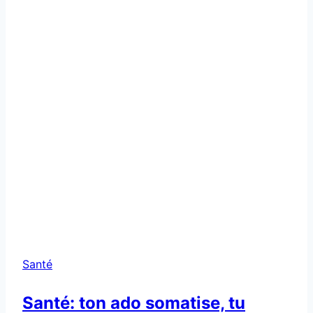
ses
colères
?
Santé
Santé: ton ado somatise, tu