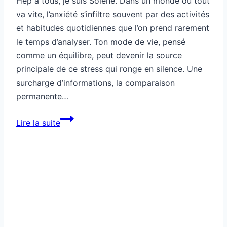
Hep à tous, je suis Solène. Dans un monde où tout
va vite, l’anxiété s’infiltre souvent par des activités
et habitudes quotidiennes que l’on prend rarement
le temps d’analyser. Ton mode de vie, pensé
comme un équilibre, peut devenir la source
principale de ce stress qui ronge en silence. Une
surcharge d’informations, la comparaison
permanente…
Ton
Lire la suite
mode
de
vie
crée
ton
anxiété