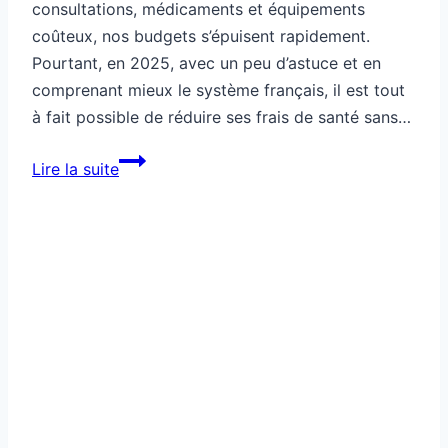
consultations, médicaments et équipements
coûteux, nos budgets s’épuisent rapidement.
Pourtant, en 2025, avec un peu d’astuce et en
comprenant mieux le système français, il est tout
à fait possible de réduire ses frais de santé sans…
Comment
Lire la suite
économiser
sur
les
frais
de
santé