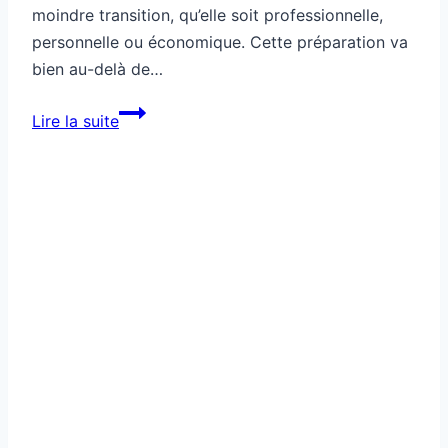
moindre transition, qu’elle soit professionnelle,
personnelle ou économique. Cette préparation va
bien au-delà de…
Argent
Lire la suite
stratégique
pour
préparer
un
changement
à
venir