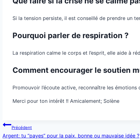
Que faire si la crise ne se calme pa
Si la tension persiste, il est conseillé de prendre un 
Pourquoi parler de respiration ?
La respiration calme le corps et l’esprit, elle aide à r
Comment encourager le soutien mu
Promouvoir l’écoute active, reconnaître les émotions d
Merci pour ton intérêt !! Amicalement; Solène
Navigation
Précédent
de
Argent: tu “payes” pour la paix, bonne ou mauvaise idée ?