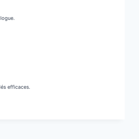
alogue.
lés efficaces.