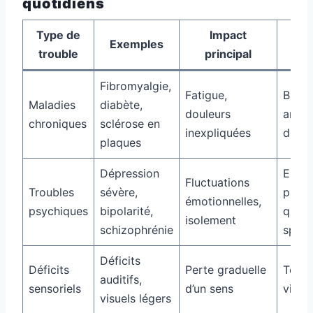
quotidiens
Type de
Impact
S
Exemples
trouble
principal
Fibromyalgie,
Fatigue,
Bioma
Maladies
diabète,
douleurs
analy
chroniques
sclérose en
inexpliquées
détai
plaques
Dépression
Entre
Fluctuations
Troubles
sévère,
psych
émotionnelles,
psychiques
bipolarité,
quest
isolement
schizophrénie
spéci
Déficits
Déficits
Perte graduelle
Tests 
auditifs,
sensoriels
d’un sens
visuel
visuels légers