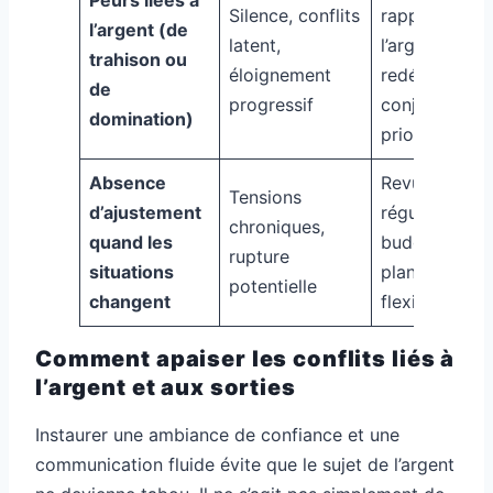
Silence, conflits
rapport à
l’argent (de
latent,
l’argent,
trahison ou
éloignement
redéfinition
de
progressif
conjointe des
domination)
priorités
Absence
Revues
Tensions
d’ajustement
régulières de
chroniques,
quand les
budgets et
rupture
situations
plannings,
potentielle
changent
flexibilité
Comment apaiser les conflits liés à
l’argent et aux sorties
Instaurer une ambiance de confiance et une
communication fluide évite que le sujet de l’argent