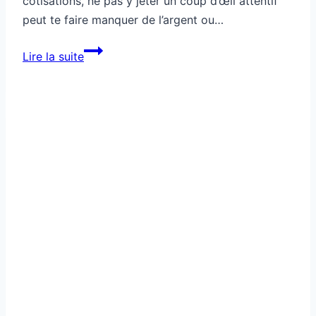
cotisations, ne pas y jeter un coup d’œil attentif
peut te faire manquer de l’argent ou…
Comment
Lire la suite
comprendre
ta
fiche
de
paie
facilement