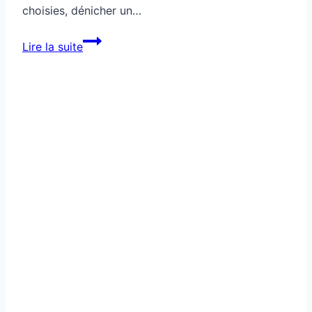
choisies, dénicher un…
Comment
Lire la suite
trouver
un
logement
moins
cher
dans
ta
ville