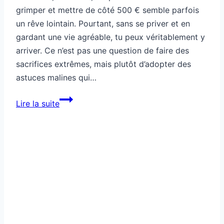
grimper et mettre de côté 500 € semble parfois
un rêve lointain. Pourtant, sans se priver et en
gardant une vie agréable, tu peux véritablement y
arriver. Ce n’est pas une question de faire des
sacrifices extrêmes, mais plutôt d’adopter des
astuces malines qui…
Comment
Lire la suite
économiser
500
€
sans
sacrifier
ton
confort