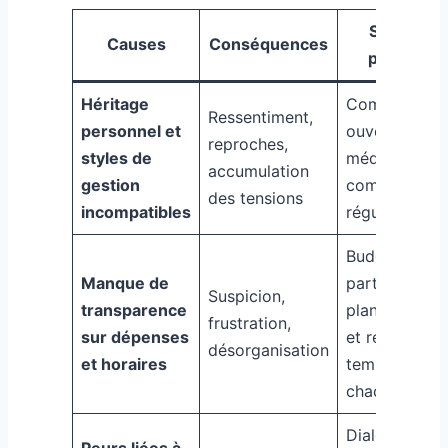
Solutions
Causes
Conséquences
pratiques
Héritage
Communicati
Ressentiment,
personnel et
ouverte,
reproches,
styles de
médiation et
accumulation
gestion
compromis
des tensions
incompatibles
réguliers
Budget
Manque de
partagé,
Suspicion,
transparence
planning clair
frustration,
sur dépenses
et respect du
désorganisation
et horaires
temps de
chacun
Dialogue sur 
Peurs liées à